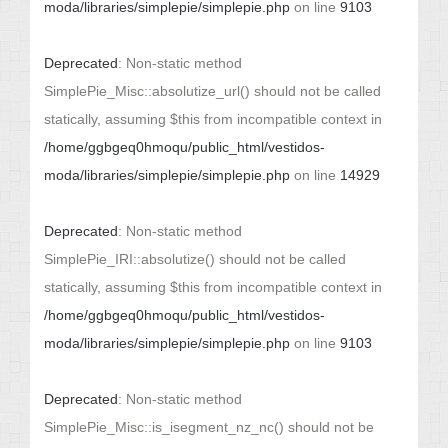
moda/libraries/simplepie/simplepie.php
on line
9103
Deprecated
: Non-static method
SimplePie_Misc::absolutize_url() should not be called
statically, assuming $this from incompatible context in
/home/ggbgeq0hmoqu/public_html/vestidos-
moda/libraries/simplepie/simplepie.php
on line
14929
Deprecated
: Non-static method
SimplePie_IRI::absolutize() should not be called
statically, assuming $this from incompatible context in
/home/ggbgeq0hmoqu/public_html/vestidos-
moda/libraries/simplepie/simplepie.php
on line
9103
Deprecated
: Non-static method
SimplePie_Misc::is_isegment_nz_nc() should not be