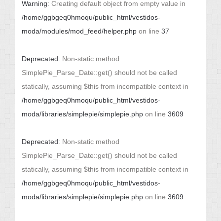
Warning
: Creating default object from empty value in
/home/ggbgeq0hmoqu/public_html/vestidos-
moda/modules/mod_feed/helper.php
on line
37
Deprecated
: Non-static method
SimplePie_Parse_Date::get() should not be called
statically, assuming $this from incompatible context in
/home/ggbgeq0hmoqu/public_html/vestidos-
moda/libraries/simplepie/simplepie.php
on line
3609
Deprecated
: Non-static method
SimplePie_Parse_Date::get() should not be called
statically, assuming $this from incompatible context in
/home/ggbgeq0hmoqu/public_html/vestidos-
moda/libraries/simplepie/simplepie.php
on line
3609