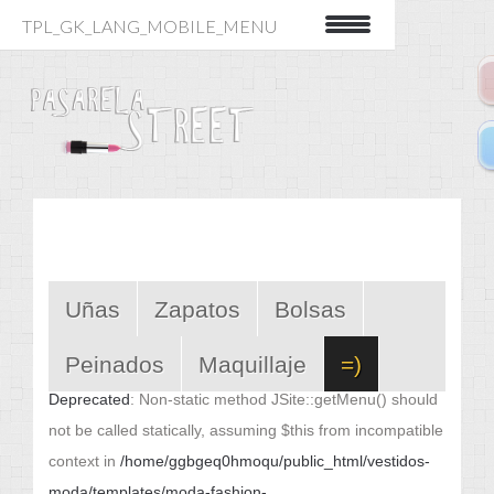
TPL_GK_LANG_MOBILE_MENU
Uñas
Zapatos
Bolsas
Peinados
Maquillaje
=)
Deprecated
: Non-static method JSite::getMenu() should
not be called statically, assuming $this from incompatible
context in
/home/ggbgeq0hmoqu/public_html/vestidos-
moda/templates/moda-fashion-