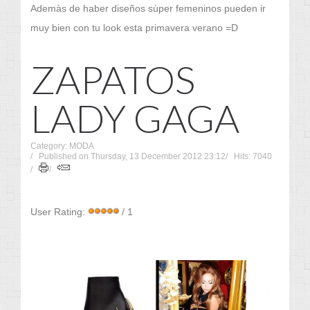
Ademàs de haber diseños sùper femeninos pueden ir
muy bien con tu look esta primavera verano =D
ZAPATOS
LADY GAGA
Category: MODA
Published on Thursday, 13 December 2012 23:12
Hits: 7040
User Rating:
/ 1