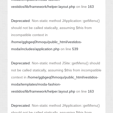
vestidos/lib/framework/helper.layout.php
on line
163
Deprecated
: Non-static method JApplication::getMenu()
should not be called statically, assuming $this from
incompatible context in
/home/ggbgeq0hmoqu/public_html/vestidos-
moda/includes/application.php
on line
539
Deprecated
: Non-static method JSite::getMenu() should
not be called statically, assuming $this from incompatible
context in
/home/ggbgeq0hmoqu/public_html/vestidos-
moda/templates/moda-fashion-
vestidos/lib/framework/helper.layout.php
on line
163
Deprecated
: Non-static method JApplication::getMenu()
should not be called statically, assuming $this from