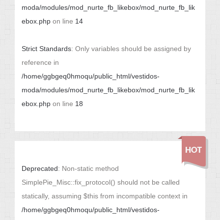
moda/modules/mod_nurte_fb_likebox/mod_nurte_fb_lik
ebox.php
on line
14
Strict Standards
: Only variables should be assigned by
reference in
/home/ggbgeq0hmoqu/public_html/vestidos-
moda/modules/mod_nurte_fb_likebox/mod_nurte_fb_lik
ebox.php
on line
18
Deprecated
: Non-static method
SimplePie_Misc::fix_protocol() should not be called
statically, assuming $this from incompatible context in
/home/ggbgeq0hmoqu/public_html/vestidos-