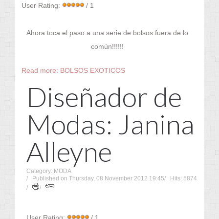
User Rating:
/ 1
Ahora toca el paso a una serie de bolsos fuera de lo
común!!!!!!
Read more: BOLSOS EXOTICOS
Diseñador de
Modas: Janina
Alleyne
Category: MODA
Published on Thursday, 08 November 2012 19:45
Hits: 5874
User Rating:
/ 1