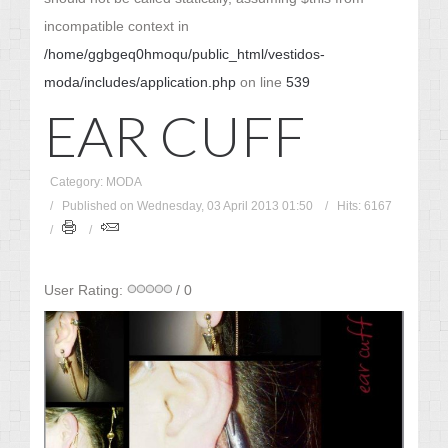
incompatible context in
/home/ggbgeq0hmoqu/public_html/vestidos-
moda/includes/application.php
on line
539
EAR CUFF
Category: MODA
Published on Wednesday, 03 April 2013 01:50
Hits: 6167
User Rating:
/ 0