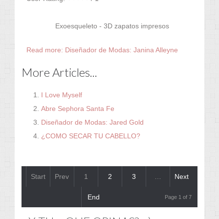
Exoesqueleto - 3D zapatos impresos
Read more: Diseñador de Modas: Janina Alleyne
More Articles...
I Love Myself
Abre Sephora Santa Fe
Diseñador de Modas: Jared Gold
¿COMO SECAR TU CABELLO?
Start
Prev
1
2
3
…
Next
End
Page 1 of 7