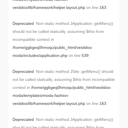
vestidos/lib/framework/helper.layout.php
on line
163
Deprecated
: Non-static method JApplication::getMenu()
should not be called statically, assuming $this from
incompatible context in
/home/ggbgeq0hmoqu/public_html/vestidos-
moda/includes/application.php
on line
539
Deprecated
: Non-static method JSite::getMenu() should
not be called statically, assuming $this from incompatible
context in
/home/ggbgeq0hmoqu/public_html/vestidos-
moda/templates/moda-fashion-
vestidos/lib/framework/helper.layout.php
on line
163
Deprecated
: Non-static method JApplication::getMenu()
should not be called statically, assuming $this from