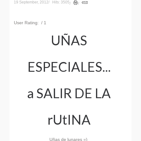
19 September, 2012
Hits: 3505
User Rating:
/ 1
UÑAS
ESPECIALES...
a SALIR DE LA
rUtINA
Uñas de lunares =)