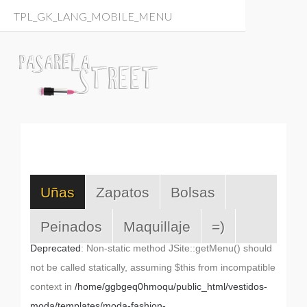
TPL_GK_LANG_MOBILE_MENU
Uñas
Zapatos
Bolsas
Peinados
Maquillaje
=)
Deprecated
: Non-static method JSite::getMenu() should
not be called statically, assuming $this from incompatible
context in
/home/ggbgeq0hmoqu/public_html/vestidos-
moda/templates/moda-fashion-