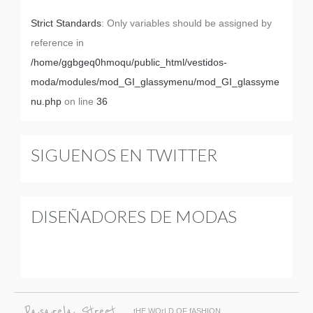
Strict Standards
: Only variables should be assigned by
reference in
/home/ggbgeq0hmoqu/public_html/vestidos-
moda/modules/mod_GI_glassymenu/mod_GI_glassyme
nu.php
on line
36
SIGUENOS EN TWITTER
DISEÑADORES DE MODAS
Pasarela Street...
tHE WOrLD OF fASHION