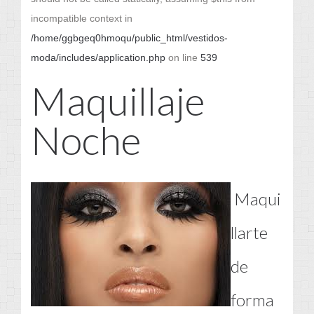
incompatible context in
/home/ggbgeq0hmoqu/public_html/vestidos-
moda/includes/application.php
on line
539
Maquillaje
Noche
Maqui
llarte
de
forma