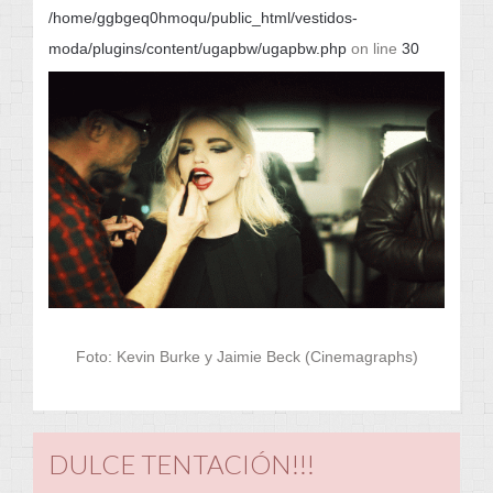
/home/ggbgeq0hmoqu/public_html/vestidos-
moda/plugins/content/ugapbw/ugapbw.php
on line
30
Foto:
Kevin Burke y Jaimie Beck (Cinemagraphs)
DULCE TENTACIÓN!!!