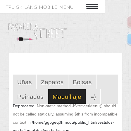
TPL_GK_LANG_MOBILE_MENU
Uñas
Zapatos
Bolsas
Peinados
Maquillaje
=)
Deprecated
: Non-static method JSite::getMenu() should
not be called statically, assuming $this from incompatible
context in
/home/ggbgeq0hmoqu/public_html/vestidos-
moda/templates/moda-fashion-