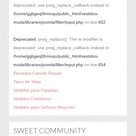
deprecated, use preg_replace_callback instead in
/home/ggbgeq0hmoqu/public_html/vestidos-
moda/libraries/joomla/filter/input.php
on line
652
Deprecated
: preg_replace(): The /e modifier is
deprecated, use preg_replace_callback instead in
/home/ggbgeq0hmoqu/public_html/vestidos-
moda/libraries/joomla/filter/input.php
on line
654
Peinados Cabello Rizado
Tipos de Telas
Vestidos para Flaquitas
Vestidos Cotidianos
Vestidos para Señoras Mayores
SWEET COMMUNITY