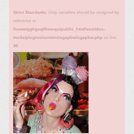
Strict Standards
: Only variables should be assigned by
reference in
/home/ggbgeq0hmoqu/public_html/vestidos-
moda/plugins/content/ugapbw/ugapbw.php
on line
30