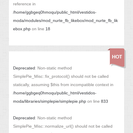
reference in
/home/ggbgeq0hmoqu/public_html/vestidos-
moda/modules/mod_nurte_fb_likebox/mod_nurte_fb_lik
ebox.php
on line
18
Deprecated
: Non-static method
SimplePie_Misc::fix_protocol() should not be called
statically, assuming $this from incompatible context in
/home/ggbgeq0hmoqu/public_html/vestidos-
moda/libraries/simplepie/simplepie.php
on line
833
Deprecated
: Non-static method
SimplePie_Misc::normalize_url() should not be called