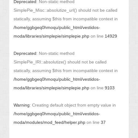
Deprecated
: Non-static method
SimplePie_Misc::absolutize_url() should not be called
statically, assuming $this from incompatible context in
/home/ggbgeq0hmoqu/public_html/vestidos-
moda/libraries/simplepie/simplepie.php
on line
14929
Deprecated
: Non-static method
SimplePie_IRI::absolutize() should not be called
statically, assuming $this from incompatible context in
/home/ggbgeq0hmoqu/public_html/vestidos-
moda/libraries/simplepie/simplepie.php
on line
9103
Warning
: Creating default object from empty value in
/home/ggbgeq0hmoqu/public_html/vestidos-
moda/modules/mod_feed/helper.php
on line
37