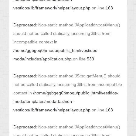
vestidos/lib/framework/helper.layout.php
on line
163
Deprecated
: Non-static method JApplication::getMenu()
should not be called statically, assuming $this from
incompatible context in
/home/ggbgeq0hmoqu/public_html/vestidos-
moda/includes/application.php
on line
539
Deprecated
: Non-static method JSite::getMenu() should
not be called statically, assuming $this from incompatible
context in
/home/ggbgeq0hmoqu/public_html/vestidos-
moda/templates/moda-fashion-
vestidos/lib/framework/helper.layout.php
on line
163
Deprecated
: Non-static method JApplication::getMenu()
should not be called statically, assuming $this from