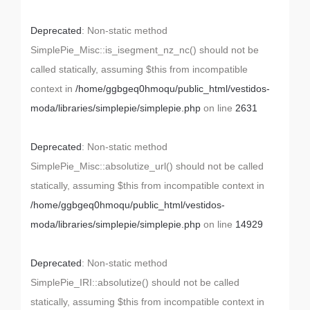
Deprecated
: Non-static method
SimplePie_Misc::is_isegment_nz_nc() should not be
called statically, assuming $this from incompatible
context in
/home/ggbgeq0hmoqu/public_html/vestidos-
moda/libraries/simplepie/simplepie.php
on line
2631
Deprecated
: Non-static method
SimplePie_Misc::absolutize_url() should not be called
statically, assuming $this from incompatible context in
/home/ggbgeq0hmoqu/public_html/vestidos-
moda/libraries/simplepie/simplepie.php
on line
14929
Deprecated
: Non-static method
SimplePie_IRI::absolutize() should not be called
statically, assuming $this from incompatible context in