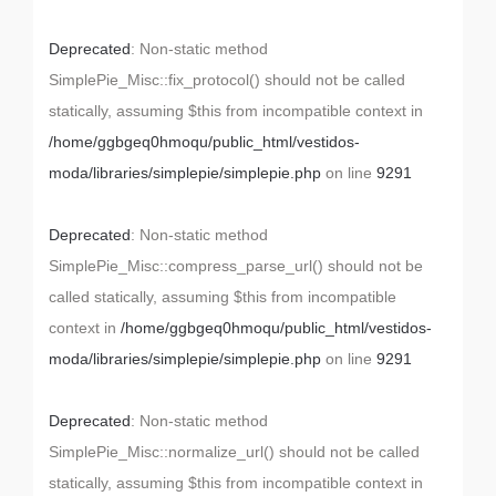
Deprecated
: Non-static method
SimplePie_Misc::fix_protocol() should not be called
statically, assuming $this from incompatible context in
/home/ggbgeq0hmoqu/public_html/vestidos-
moda/libraries/simplepie/simplepie.php
on line
9291
Deprecated
: Non-static method
SimplePie_Misc::compress_parse_url() should not be
called statically, assuming $this from incompatible
context in
/home/ggbgeq0hmoqu/public_html/vestidos-
moda/libraries/simplepie/simplepie.php
on line
9291
Deprecated
: Non-static method
SimplePie_Misc::normalize_url() should not be called
statically, assuming $this from incompatible context in