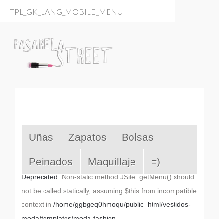
TPL_GK_LANG_MOBILE_MENU
Uñas
Zapatos
Bolsas
Peinados
Maquillaje
=)
Deprecated
: Non-static method JSite::getMenu() should
not be called statically, assuming $this from incompatible
context in
/home/ggbgeq0hmoqu/public_html/vestidos-
moda/templates/moda-fashion-