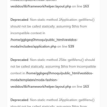
vestidos/lib/framework/helper.layout.php
on line
163
Deprecated
: Non-static method JApplication::getMenu()
should not be called statically, assuming $this from
incompatible context in
/home/ggbgeq0hmoqu/public_html/vestidos-
moda/includes/application.php
on line
539
Deprecated
: Non-static method JSite::getMenu() should
not be called statically, assuming $this from incompatible
context in
/home/ggbgeq0hmoqu/public_html/vestidos-
moda/templates/moda-fashion-
vestidos/lib/framework/helper.layout.php
on line
163
Deprecated
: Non-static method JApplication::getMenu()
should not be called statically, assuming $this from