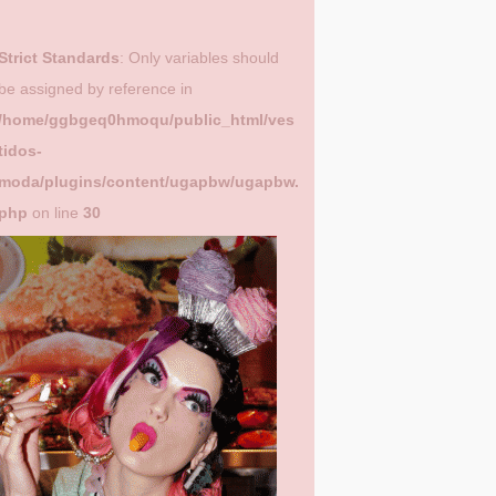
Strict Standards
: Only variables should
be assigned by reference in
/home/ggbgeq0hmoqu/public_html/ves
tidos-
moda/plugins/content/ugapbw/ugapbw.
php
on line
30