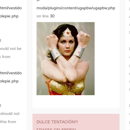
tml/vestido
moda/plugins/content/ugapbw/ugapbw.php
plepie.php
on line
30
d
hould not be
s from
tml/vestido
plepie.php
d
 should not
$this from
DULCE TENTACIÓN!!!