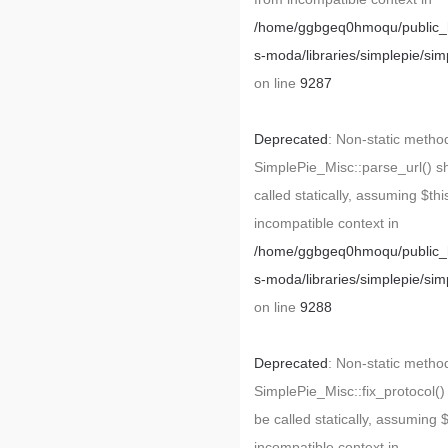
/home/ggbgeq0hmoqu/public_h
s-moda/libraries/simplepie/sim
on line
9287
Deprecated
: Non-static metho
SimplePie_Misc::parse_url() s
called statically, assuming $thi
incompatible context in
/home/ggbgeq0hmoqu/public_h
s-moda/libraries/simplepie/sim
on line
9288
Deprecated
: Non-static metho
SimplePie_Misc::fix_protocol()
be called statically, assuming 
incompatible context in