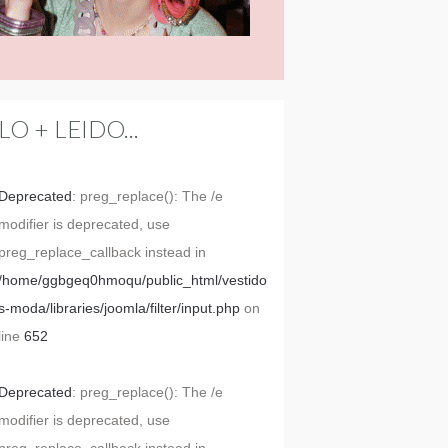
LO + LEIDO...
Deprecated
: preg_replace(): The /e
modifier is deprecated, use
preg_replace_callback instead in
/home/ggbgeq0hmoqu/public_html/vestido
s-moda/libraries/joomla/filter/input.php
on
line
652
Deprecated
: preg_replace(): The /e
modifier is deprecated, use