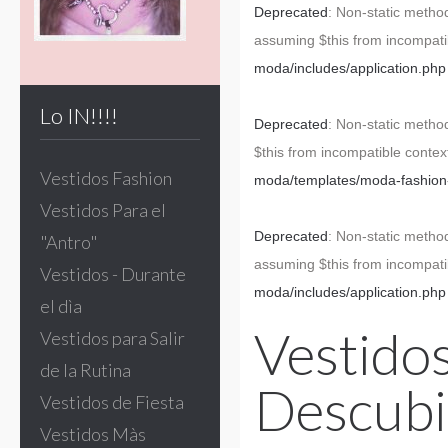
Deprecated
: Non-static method
assuming $this from incompati
moda/includes/application.php
Lo IN!!!!
Deprecated
: Non-static method
$this from incompatible contex
Vestidos Fashion
moda/templates/moda-fashion-v
Vestidos Para el
Deprecated
: Non-static method
"Antro"
assuming $this from incompati
Vestidos - Durante
moda/includes/application.php
el dìa
Vestido
Vestidos para Salir
de la Rutina
Descubi
Vestidos de Fiesta
Vestidos Màs