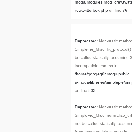
moda/modules/mod_crewtwitt
rewtwitterbox.php
on line
76
Deprecated
: Non-static metho
SimplePie_Misc::fix_protocol()
be called statically, assuming 
incompatible context in
/home/ggbgeq0hmoqu/public_h
s-moda/libraries/simplepie/sim
on line
833
Deprecated
: Non-static metho
SimplePie_Misc::normalize_url
not be called statically, assumi
from incompatible context in