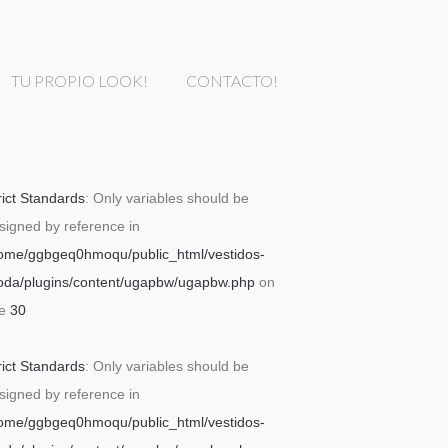
TU PROPIO LOOK!
CONTACTO!
rict Standards
: Only variables should be
signed by reference in
ome/ggbgeq0hmoqu/public_html/vestidos-
da/plugins/content/ugapbw/ugapbw.php
on
ne
30
rict Standards
: Only variables should be
signed by reference in
ome/ggbgeq0hmoqu/public_html/vestidos-