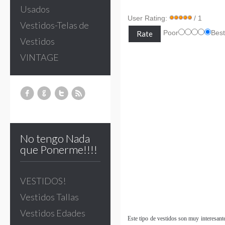
Usados
User Rating:
/ 1
Vestidos-Telas de
Poor
Bes
Vestidos
VINTAGE
No tengo Nada
que Ponerme!!!!
VESTIDOS!
Vestidos Tallas
Vestidos Edades
Este tipo de vestidos son muy interesant