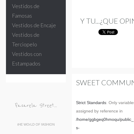
Vestidos de
Famosas
Y TU...¿QUE OPI
Vestidos de Encaje
Vestidos de
Terciopelo
Vestidos con
Estampados
SWEET COMMUN
Strict Standards
: Only variabl
Pasarela Street...
assigned by reference in
/home/ggbgeq0hmoqu/public_h
tHE WOrLD OF fASHION
s-