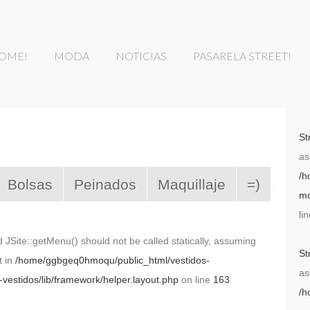
HOME!
MODA
NOTICIAS
PASARELA STREET!
MODA PRIMAVERA -
Moda en Mèxico
VERANO
Moda en Estados
MODA OTOÑO -
Unidos
St
INVIERNO
as
Moda en el Sur,Centro
/h
y Norte de Amèrica
Bolsas
Peinados
Maquillaje
=)
mo
Moda en Europa
li
Moda en Asia
 JSite::getMenu() should not be called statically, assuming
St
t in
/home/ggbgeq0hmoqu/public_html/vestidos-
as
estidos/lib/framework/helper.layout.php
on line
163
/h