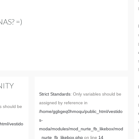
NAS? =)
ITY
Strict Standards
: Only variables should be
assigned by reference in
es should be
/home/ggbgeq0hmoqu/public_html/vestido
s-
tml/vestido
moda/modules/mod_nurte_fb_likebox/mod
_nurte_fb_likebox.php
on line
14