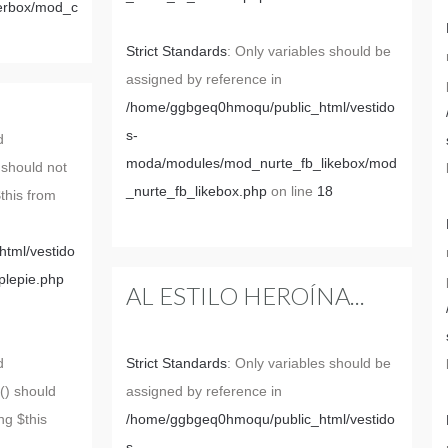
erbox/mod_c
Strict Standards
: Only variables should be
assigned by reference in
/home/ggbgeq0hmoqu/public_html/vestido
s-
d
moda/modules/mod_nurte_fb_likebox/mod
 should not
_nurte_fb_likebox.php
on line
18
$this from
tml/vestido
plepie.php
AL ESTILO HEROÍNA...
d
Strict Standards
: Only variables should be
() should
assigned by reference in
ng $this
/home/ggbgeq0hmoqu/public_html/vestido
s-