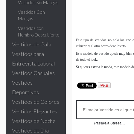
Vestidos Sin Mangas
Vestidos Con
Mangas
Vestidos con
Hombro Descubierto
Este tipo de vestidos no solo los encu
Vestidos de Gala
cubierto y el otro brazo descubierto.
Vestidos para
Este modelo de vestido queda muy bien 
da todo el look.
Entrevista Laboral
Si quieres estar a la moda, este modelo d
Vestidos Casuales
Vestidos
Deportivos
Vestidos de Colores
El mejor Vestido es el que 
Vestidos Elegantes
Vestidos de Noche
Pasarela Street.....
Vestidos de Dìa