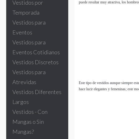
Vestidos por
puede resultar muy atractiva, los hombro
Temporada
Vestidos para
Eventos
Vestidos para
Eventos Cotidianos
Vestidos Discretos
Vestidos para
Atrevidas
Este tipo de vestidos aunque siempre est
hace lucir elegantes y femeninas; este mo
Vestidos Diferentes
Largos
Vestidos - Con
Mangas o Sin
Mangas?