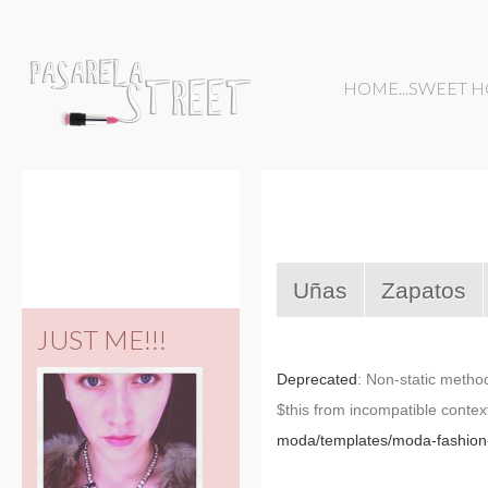
HOME...SWEET 
Uñas
Zapatos
JUST ME!!!
Deprecated
: Non-static method
$this from incompatible contex
moda/templates/moda-fashion-v