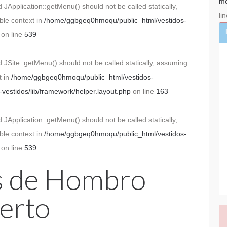
mo
 JApplication::getMenu() should not be called statically,
li
ble context in
/home/ggbgeq0hmoqu/public_html/vestidos-
on line
539
 JSite::getMenu() should not be called statically, assuming
t in
/home/ggbgeq0hmoqu/public_html/vestidos-
estidos/lib/framework/helper.layout.php
on line
163
 JApplication::getMenu() should not be called statically,
ble context in
/home/ggbgeq0hmoqu/public_html/vestidos-
on line
539
s de Hombro
erto