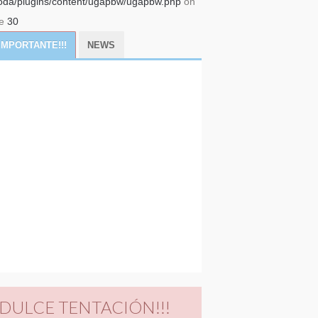
da/plugins/content/ugapbw/ugapbw.php
on
ne
30
IMPORTANTE!!!
NEWS
DULCE TENTACIÓN!!!